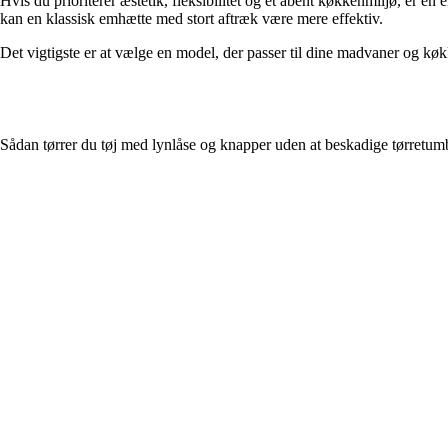
Hvis du prioriterer æstetik, fleksibilitet og et åbent køkkenmiljø, er
kan en klassisk emhætte med stort aftræk være mere effektiv.
Det vigtigste er at vælge en model, der passer til dine madvaner og køk
Sådan tørrer du tøj med lynlåse og knapper uden at beskadige tørretum