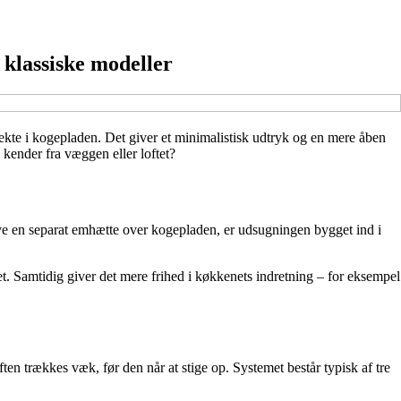
 klassiske modeller
rekte i kogepladen. Det giver et minimalistisk udtryk og en mere åben
kender fra væggen eller loftet?
have en separat emhætte over kogepladen, er udsugningen bygget ind i
t. Samtidig giver det mere frihed i køkkenets indretning – for eksempel
ten trækkes væk, før den når at stige op. Systemet består typisk af tre