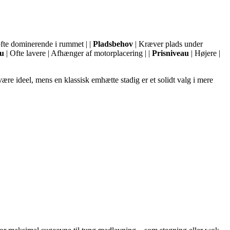
ofte dominerende i rummet | |
Pladsbehov
| Kræver plads under
au
| Ofte lavere | Afhænger af motorplacering | |
Prisniveau
| Højere |
re ideel, mens en klassisk emhætte stadig er et solidt valg i mere