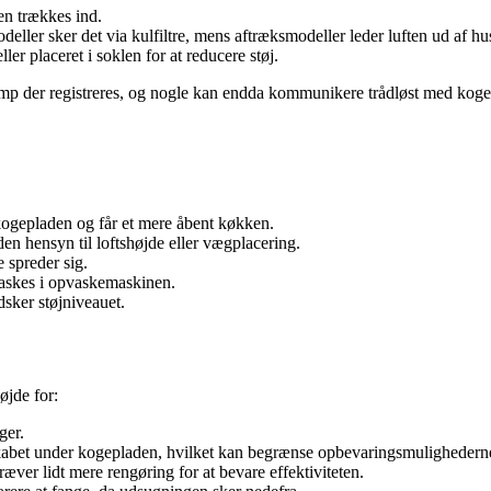
ten trækkes ind.
odeller sker det via kulfiltre, mens aftræksmodeller leder luften ud af hu
er placeret i soklen for at reducere støj.
amp der registreres, og nogle kan endda kommunikere trådløst med kogep
kogepladen og får et mere åbent køkken.
en hensyn til loftshøjde eller vægplacering.
 spreder sig.
vaskes i opvaskemaskinen.
sker støjniveauet.
øjde for:
ger.
skabet under kogepladen, hvilket kan begrænse opbevaringsmulighedern
ræver lidt mere rengøring for at bevare effektiviteten.