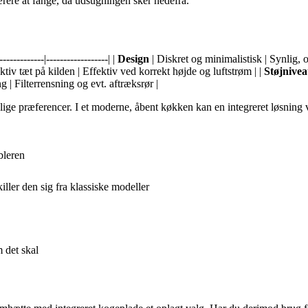
rere at fange, da udsugningen sker nedefra.
---------|------------------| |
Design
| Diskret og minimalistisk | Synlig, 
ktiv tæt på kilden | Effektiv ved korrekt højde og luftstrøm | |
Støjnive
 | Filterrensning og evt. aftræksrør |
ge præferencer. I et moderne, åbent køkken kan en integreret løsning væ
bleren
ler den sig fra klassiske modeller
m det skal