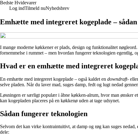
Bedste Hvidevarer
Log ind
Tilmeld nu
Nyhedsbrev
Emhætte med integreret kogeplade – sådan f
I mange moderne køkkener er plads, design og funktionalitet nøgleord. 
fornemmelse i rummet – men hvordan fungerer teknologien egentlig, og 
Hvad er en emhætte med integreret kogepl
En emhætte med integreret kogeplade – også kaldet en
downdraft
- elle
selve pladen. Når du laver mad, suges damp, fedt og lugt nedad genne
Løsningen er særligt populær i åbne køkken-alrum, hvor man ønsker et r
kan kogepladen placeres på en køkkenø uden at tage udsynet.
Sådan fungerer teknologien
Selvom det kan virke kontraintuitivt, at damp og røg kan suges nedad, er
dele: