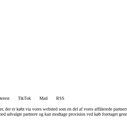
terest
TikTok
Mail
RSS
ter, der er købt via vores websted som en del af vores affilierede partne
med udvalgte partnere og kan modtage provision ved køb foretaget gennem