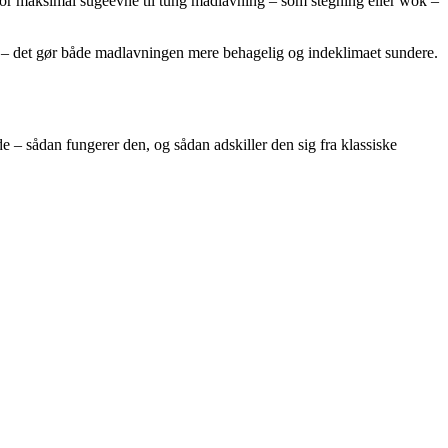
g for maksimal sugeevne til tung madlavning – som stegning eller wok –
ion – det gør både madlavningen mere behagelig og indeklimaet sundere.
 – sådan fungerer den, og sådan adskiller den sig fra klassiske