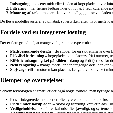
Indsugning
– placeret midt eller i siden af kogepladen, hvor luf
Filtrering
– her fjernes fedtpartikler og lugte. I recirkulerende m
Motor og aftræk
– motoren kan være indbygget i selve pladen ell
De fleste modeller justerer automatisk sugestyrken efter, hvor meget d
Fordele ved en integreret løsning
Der er flere grunde til, at mange vælger denne type emhætte:
Pladsbesparende design
– du slipper for en stor emhætte over 
Fleksibel indretning
– kogepladen kan placeres frit i rummet, ud
Effektiv udsugning tæt på kilden
– damp og fedt fjernes, før de
Nem rengøring
– mange modeller har aftagelige dele, der kan 
Støjsvag drift
– motoren kan placeres længere væk, hvilket mind
Ulemper og overvejelser
Selvom teknologien er smart, er der også nogle forhold, man bør tage h
Pris
– integrerede modeller er ofte dyrere end traditionelle løsnin
Plads under bordpladen
– motor og rørføring kræver plads i 
Vedligeholdelse
– kulfiltre skal udskiftes jævnligt, og systemet k