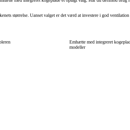
 en emhætte med integreret kogeplade et oplagt valg. Har du derimod bru
kenets størrelse. Uanset valget er det værd at investere i god ventilat
bleren
Emhætte med integreret kogeplade
modeller