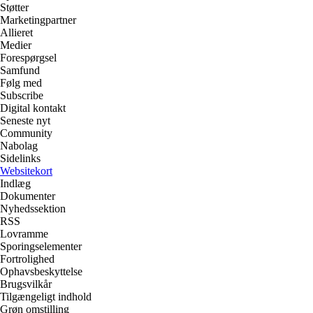
Støtter
Marketingpartner
Allieret
Medier
Forespørgsel
Samfund
Følg med
Subscribe
Digital kontakt
Seneste nyt
Community
Nabolag
Sidelinks
Websitekort
Indlæg
Dokumenter
Nyhedssektion
RSS
Lovramme
Sporingselementer
Fortrolighed
Ophavsbeskyttelse
Brugsvilkår
Tilgængeligt indhold
Grøn omstilling