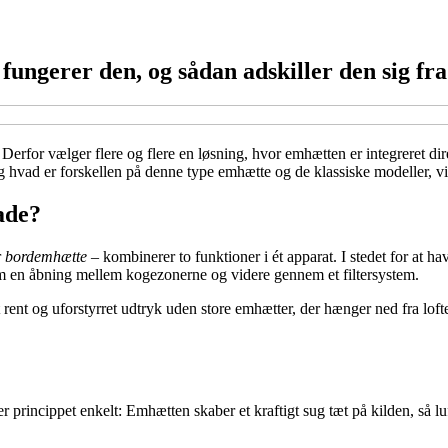
ungerer den, og sådan adskiller den sig fra
Derfor vælger flere og flere en løsning, hvor emhætten er integreret di
hvad er forskellen på denne type emhætte og de klassiske modeller, vi 
ade?
r
bordemhætte
– kombinerer to funktioner i ét apparat. I stedet for at 
m en åbning mellem kogezonerne og videre gennem et filtersystem.
ent og uforstyrret udtryk uden store emhætter, der hænger ned fra lofte
 princippet enkelt: Emhætten skaber et kraftigt sug tæt på kilden, så luf