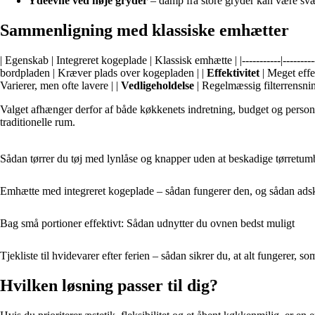
Ydeevne ved høje gryder
– damp fra store gryder kan være svæ
Sammenligning med klassiske emhætter
| Egenskab | Integreret kogeplade | Klassisk emhætte | |-----------|-------------
bordpladen | Kræver plads over kogepladen | |
Effektivitet
| Meget effe
Varierer, men ofte lavere | |
Vedligeholdelse
| Regelmæssig filterrensning
Valget afhænger derfor af både køkkenets indretning, budget og personli
traditionelle rum.
Sådan tørrer du tøj med lynlåse og knapper uden at beskadige tørretum
Emhætte med integreret kogeplade – sådan fungerer den, og sådan adskil
Bag små portioner effektivt: Sådan udnytter du ovnen bedst muligt
Tjekliste til hvidevarer efter ferien – sådan sikrer du, at alt fungerer, so
Hvilken løsning passer til dig?