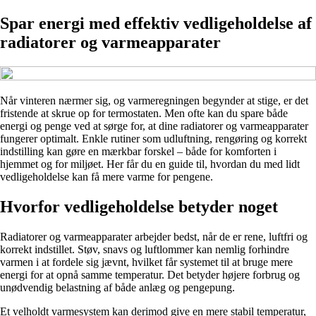
Spar energi med effektiv vedligeholdelse af
radiatorer og varmeapparater
Når vinteren nærmer sig, og varmeregningen begynder at stige, er det
fristende at skrue op for termostaten. Men ofte kan du spare både
energi og penge ved at sørge for, at dine radiatorer og varmeapparater
fungerer optimalt. Enkle rutiner som udluftning, rengøring og korrekt
indstilling kan gøre en mærkbar forskel – både for komforten i
hjemmet og for miljøet. Her får du en guide til, hvordan du med lidt
vedligeholdelse kan få mere varme for pengene.
Hvorfor vedligeholdelse betyder noget
Radiatorer og varmeapparater arbejder bedst, når de er rene, luftfri og
korrekt indstillet. Støv, snavs og luftlommer kan nemlig forhindre
varmen i at fordele sig jævnt, hvilket får systemet til at bruge mere
energi for at opnå samme temperatur. Det betyder højere forbrug og
unødvendig belastning af både anlæg og pengepung.
Et velholdt varmesystem kan derimod give en mere stabil temperatur,