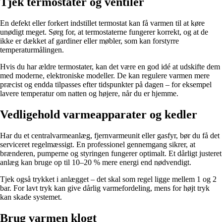
Tjek termostater og ventiler
En defekt eller forkert indstillet termostat kan få varmen til at køre
unødigt meget. Sørg for, at termostaterne fungerer korrekt, og at de
ikke er dækket af gardiner eller møbler, som kan forstyrre
temperaturmålingen.
Hvis du har ældre termostater, kan det være en god idé at udskifte dem
med moderne, elektroniske modeller. De kan regulere varmen mere
præcist og endda tilpasses efter tidspunkter på dagen – for eksempel
lavere temperatur om natten og højere, når du er hjemme.
Vedligehold varmeapparater og kedler
Har du et centralvarmeanlæg, fjernvarmeunit eller gasfyr, bør du få det
serviceret regelmæssigt. En professionel gennemgang sikrer, at
brænderen, pumperne og styringen fungerer optimalt. Et dårligt justeret
anlæg kan bruge op til 10–20 % mere energi end nødvendigt.
Tjek også trykket i anlægget – det skal som regel ligge mellem 1 og 2
bar. For lavt tryk kan give dårlig varmefordeling, mens for højt tryk
kan skade systemet.
Brug varmen klogt