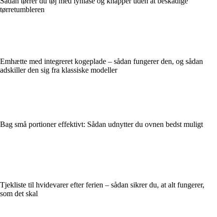
Sådan tørrer du tøj med lynlåse og knapper uden at beskadige
tørretumbleren
Emhætte med integreret kogeplade – sådan fungerer den, og sådan
adskiller den sig fra klassiske modeller
Bag små portioner effektivt: Sådan udnytter du ovnen bedst muligt
Tjekliste til hvidevarer efter ferien – sådan sikrer du, at alt fungerer,
som det skal