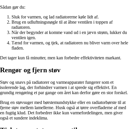
Sådan gør du:
Sluk for varmen, og lad radiatorerne køle lidt af.
Brug en udluftningsnøgle til at åbne ventilen i toppen af
radiatoren.
Når der begynder at komme vand ud i en jævn strøm, lukker du
ventilen igen.
Tænd for varmen, og tjek, at radiatoren nu bliver varm over hele
fladen.
Det tager kun få minutter, men kan forbedre effektiviteten markant.
Rengør og fjern støv
Støv og snavs på radiatorer og varmeapparater fungerer som et
isolerende lag, der forhindrer varmen i at sprede sig effektivt. En
grundig rengøring et par gange om året kan derfor gøre en stor forskel.
Brug en støvsuger med børstemundstykke eller en radiatorbørste til at
fjerne støv mellem lamellerne. Husk også at tørre overfladerne af med
en fugtig klud. Det forbedrer ikke kun varmefordelingen, men giver
også et sundere indeklima.